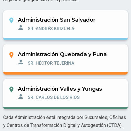
Administración San Salvador
room
person
SR. ANDRÉS BRIZUELA
Administración Quebrada y Puna
room
person
SR. HÉCTOR TEJERINA
Administración Valles y Yungas
room
person
SR. CARLOS DE LOS RÍOS
Cada Administración está integrada por Sucursales, Oficinas
y Centros de Transformación Digital y Autogestión (CTDA),