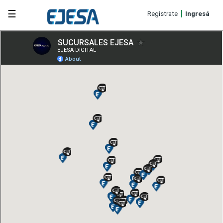
☰
Registrate
Ingresá