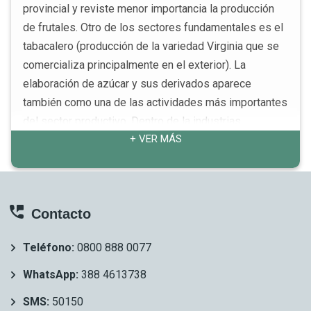
provincial y reviste menor importancia la producción
de frutales. Otro de los sectores fundamentales es el
tabacalero (producción de la variedad Virginia que se
comercializa principalmente en el exterior). La
elaboración de azúcar y sus derivados aparece
también como una de las actividades más importantes
del sector productivo. Dentro de la industrias
+ VER MÁS
alimentaria destaca la producción de fibra de algodón,
poroto, jugos y aceites cítricos, existiendo además
plantas empaquetadoras de naranjas, mandarinas,
pomelos y limones.
Contacto
Teléfono:
0800 888 0077
WhatsApp:
388 4613738
SMS:
50150