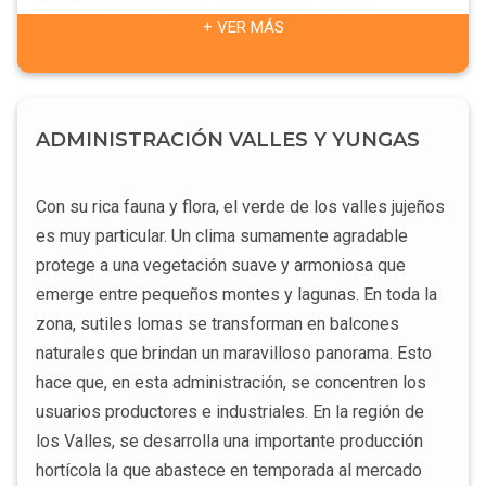
la elaboración de vinos. Es un sector que fue
+ VER MÁS
creciendo los últimos años en la provincia, donde se
destaca la producción de vinos de calidad de altura
extrema, siendo muy codiciados por los mercados
internacionales más exigentes, y posicionando a las
ADMINISTRACIÓN VALLES Y YUNGAS
viñas quebradeñas como unas de las más altas del
mundo. La actividad económica se centra en la minería
(litio, estaño, plata, plomo, boratos).
Con su rica fauna y flora, el verde de los valles jujeños
es muy particular. Un clima sumamente agradable
protege a una vegetación suave y armoniosa que
emerge entre pequeños montes y lagunas. En toda la
zona, sutiles lomas se transforman en balcones
naturales que brindan un maravilloso panorama. Esto
hace que, en esta administración, se concentren los
usuarios productores e industriales. En la región de
los Valles, se desarrolla una importante producción
hortícola la que abastece en temporada al mercado