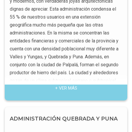
y modernos, con verdaderas joyas arquitectónicas
dignas de apreciar. Esta administración condensa el
55 % de nuestros usuarios en una extensión
geográfica mucho más pequeña que las otras
administraciones. En la misma se concentran las
entidades financieras y comerciales de la provincia y
cuenta con una densidad poblacional muy diferente a
Valles y Yungas, y Quebrada y Puna. Además, en
conjunto con la ciudad de Palpalá, forman el segundo
productor de hierro del país. La ciudad y alrededores
gozan de un clima subtropical serrano o subtropical
+ VER MÁS
con estación seca, y con un régimen de lluvias
veraniego. Las serranías que circundan la ciudad
poseen abundante vegetación que pertenece a la
provincia fitogeográfica de las yungas, también
ADMINISTRACIÓN QUEBRADA Y PUNA
llamada nuboselva o selva de montaña.