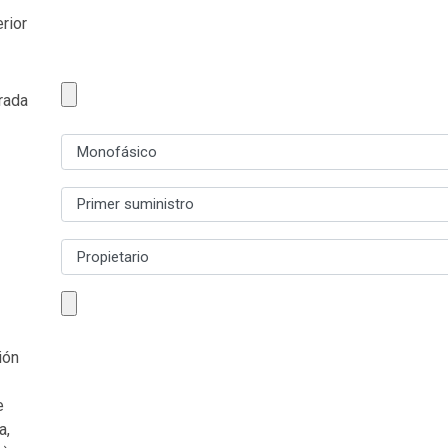
rior
rada
ión
e
a,