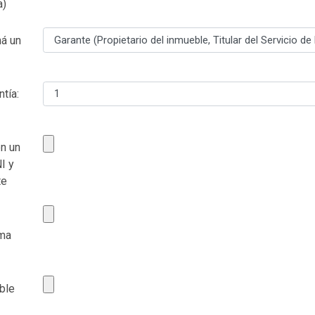
a)
ná un
tía:
en un
I y
te
ima
ble