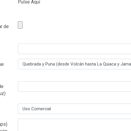
Pulse Aquí
ar de
ue
de
uz)
aps)