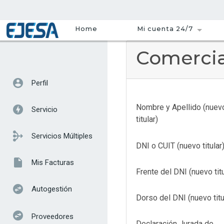
Home
Mi cuenta 24/7
Comercial
account_circle
Perfil
Nombre y Apellido (nuev
offline_bolt
Servicio
titular)
mediation
Servicios Múltiples
DNI o CUIT (nuevo titular
insert_drive_file
Mis Facturas
Frente del DNI (nuevo titu
swap_horizontal_circle
Autogestión
Dorso del DNI (nuevo titu
swap_horizontal_circle
Proveedores
Declaración Jurada de