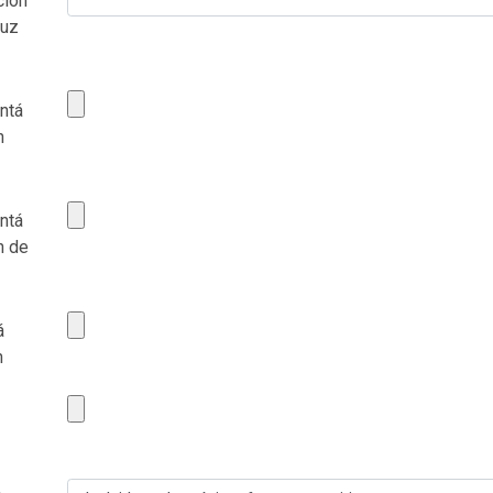
ción
luz
ntá
n
ntá
n de
á
n