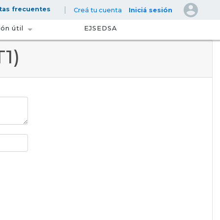
account_circle
tas frecuentes
Creá tu cuenta
Iniciá sesión
ón útil
EJSEDSA
T1)