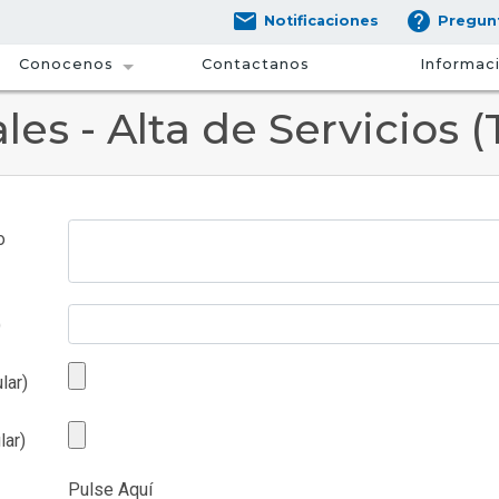
email
help
Notificaciones
Pregun
Conocenos
Contactanos
Informaci
es - Alta de Servicios (
o
)
lar)
lar)
Pulse Aquí